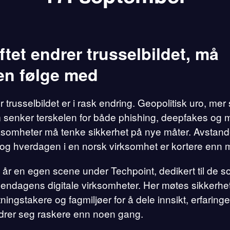
ftet endrer trusselbildet, må
en følge med
er trusselbildet er i rask endring. Geopolitisk uro, mer 
 senker terskelen for både phishing, deepfakes og m
rksomheter må tenke sikkerhet på nye måter. Avstan
 og hverdagen i en norsk virksomhet er kortere enn 
 i år en egen scene under Techpoint, dedikert til de 
endagens digitale virksomheter. Her møtes sikkerhe
ningstakere og fagmiljøer for å dele innsikt, erfaringer
rer seg raskere enn noen gang.