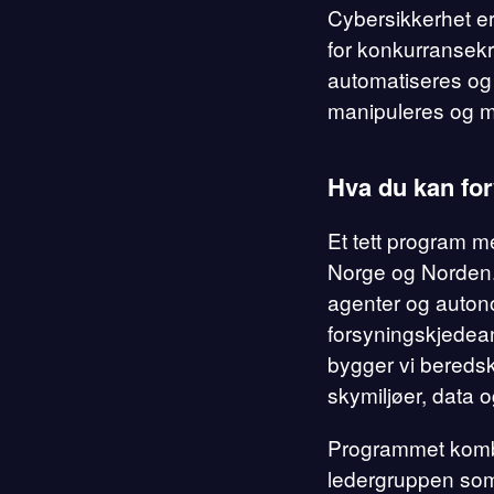
Cybersikkerhet er
for konkurransekra
automatiseres og 
manipuleres og mi
Hva du kan fo
Et tett program m
Norge og Norden. 
agenter og auton
forsyningskjede­
bygger vi beredsk
skymiljøer, data 
Programmet kombin
ledergruppen som 