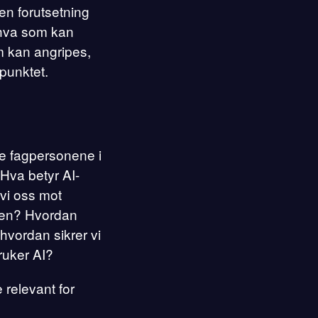
en forutsetning
r hva som kan
m kan angripes,
spunktet.
te fagpersonene i
 Hva betyr AI-
vi oss mot
rden? Hvordan
hvordan sikrer vi
ruker AI?
 relevant for