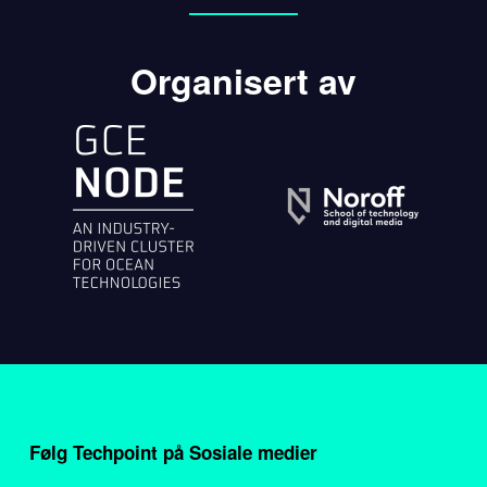
Organisert av
Følg Techpoint på Sosiale medier