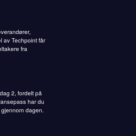
leverandører,
l av Techpoint får
eltakere fra
dag 2, fordelt på
eransepass har du
øp gjennom dagen.