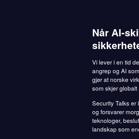
Når AI-ski
sikkerhet
Vi lever i en tid d
angrep og AI som
gjør at norske vi
som skjer globalt
Security Talks er
og forsvarer morg
teknologer, beslut
landskap som end