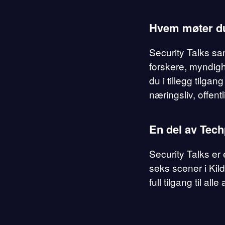
Hvem møter d
Security Talks sam
forskere, myndigh
du i tillegg tilga
næringsliv, offen
En del av Tech
Security Talks er 
seks scener i Ki
full tilgang til 