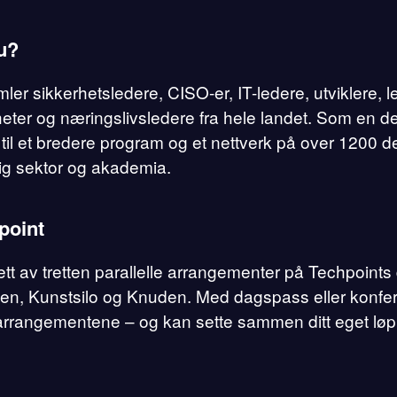
u?
ler sikkerhetsledere, CISO-er, IT-ledere, utviklere, 
eter og næringslivsledere fra hele landet. Som en de
ng til et bredere program og et nettverk på over 1200 d
tlig sektor og akademia.
point
ett av tretten parallelle arrangementer på Techpoints 
lden, Kunstsilo og Knuden. Med dagspass eller konf
alle arrangementene – og kan sette sammen ditt eget l