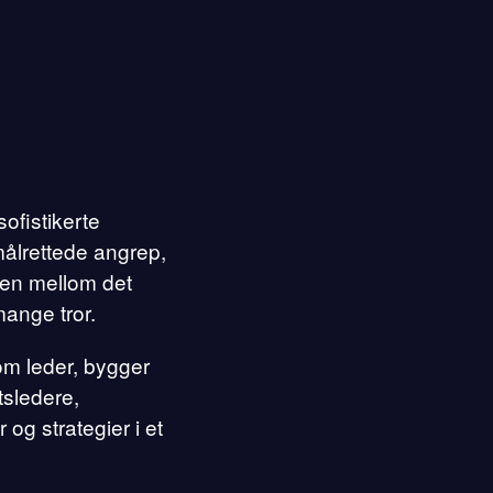
sofistikerte
ålrettede angrep,
den mellom det
mange tror.
som leder, bygger
tsledere,
 og strategier i et