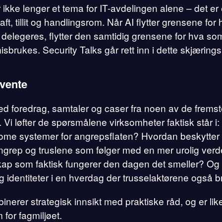
 ikke lenger et tema for IT-avdelingen alene – det er 
ft, tillit og handlingsrom. Når AI flytter grensene fo
delegeres, flytter den samtidig grensene for hva so
sbrukes. Security Talks går rett inn i dette skjæring
rvente
ed foredrag, samtaler og caser fra noen av de frems
Vi løfter de spørsmålene virksomheter faktisk står i:
ome systemer for angreps­flaten? Hvordan beskytter 
angrep og truslene som følger med en mer urolig ve
ap som faktisk fungerer den dagen det smeller? Og 
og identiteter i en hverdag der trusselaktørene også b
erer strategisk innsikt med praktiske råd, og er like
for fagmiljøet.