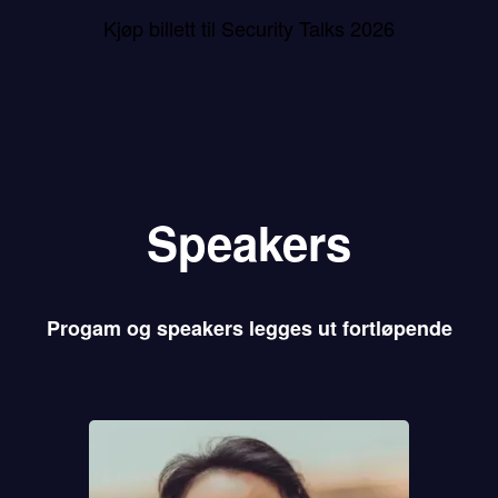
Kjøp billett til Security Talks 2026
Speakers
Progam og speakers legges ut fortløpende