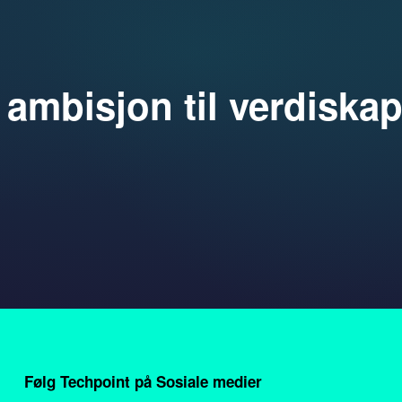
a ambisjon til verdiska
Følg Techpoint på Sosiale medier