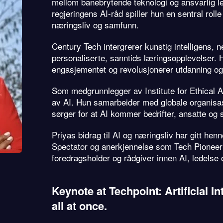
mellom banebrytende teknologi og ansvarlig 
regjeringens AI-råd spiller hun en sentral roll
næringsliv og samfunn.
Century Tech intergrerer kunstig intelligens,
personaliserte, sanntids læringsopplevelser. 
engasjementet og revolusjonerer utdanning og
Som medgrunnlegger av Institute for Ethical A
av AI. Hun samarbeider med globale organisas
sørger for at AI kommer bedrifter, ansatte og 
Priyas bidrag til AI og næringsliv har gitt he
Spectator og anerkjennelse som Tech Pioneer 
foredragsholder og rådgiver innen AI, ledelse 
Keynote at Techpoint: Artificial I
all at once.