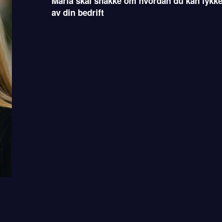
Maria skal snakke om hvordan du kan lykke
av din bedrift