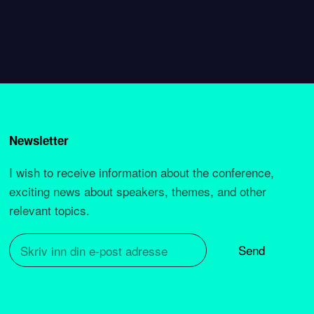
Newsletter
I wish to receive information about the conference,
exciting news about speakers, themes, and other
relevant topics.
Send