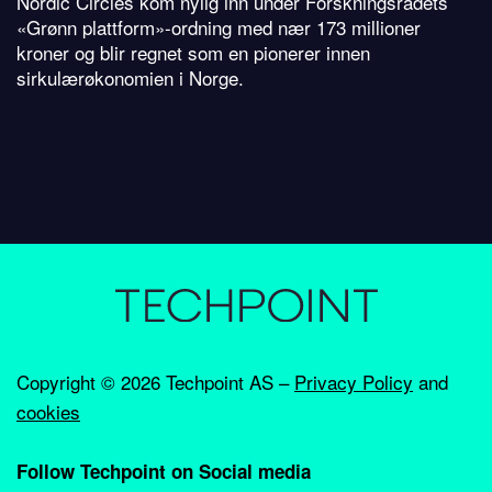
Nordic Circles kom nylig inn under Forskningsrådets
«Grønn plattform»-ordning med nær 173 millioner
kroner og blir regnet som en pionerer innen
sirkulærøkonomien i Norge.
Copyright ©
2026 Techpoint AS –
Privacy Policy
and
cookies
Follow Techpoint on Social media